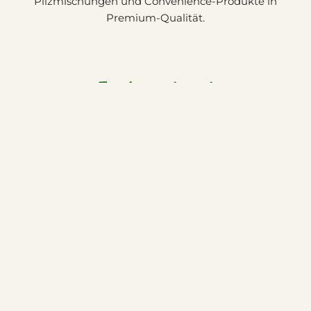
Pilzmischungen und Convenience-Produkte in
Premium-Qualität.
Trockensortiment
Erstklassige Trockenpilze in bester Golden Mushroom
Premium-Qualität: Mu-Err, Spitzmorcheln, Steinpilze und
viele weiterere Sorten.
Frische-Sortiment
Ein breites marktfrisches Angebot von ausgesuchten,
beliebten Waldpilzen für Großverbraucher.