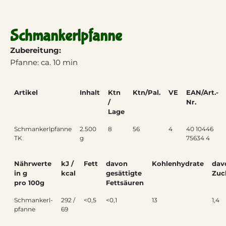
Schmankerlpfanne
Zubereitung:
Pfanne: ca. 10 min
Artikel
Inhalt
Ktn
Ktn/Pal.
VE
EAN/Art.-
/
Nr.
Lage
Schmankerlpfanne
2.500
8
56
4
40 10446
TK
g
75634 4
Nährwerte
kJ /
Fett
davon
Kohlenhydrate
dav
in g
kcal
gesättigte
Zuc
pro 100g
Fettsäuren
Schmankerl-
292 /
<0,5
<0,1
13
1,4
pfanne
69