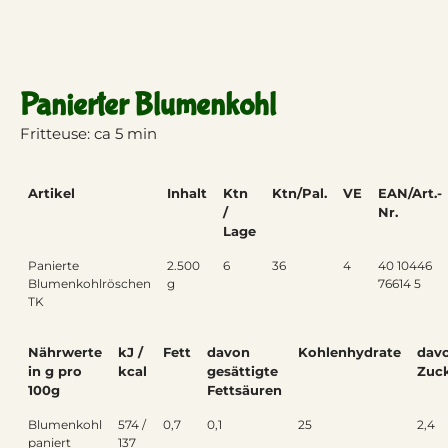
Panierter Blumenkohl
Fritteuse: ca 5 min
Artikel
Inhalt
Ktn
Ktn/Pal.
VE
EAN/Art.-
/
Nr.
Lage
Panierte
2.500
6
36
4
40 10446
Blumenkohlröschen
g
76614 5
TK
Nährwerte
kJ /
Fett
davon
Kohlenhydrate
dav
in g pro
kcal
gesättigte
Zuc
100g
Fettsäuren
Blumenkohl
574 /
0,7
0,1
25
2,4
paniert
137